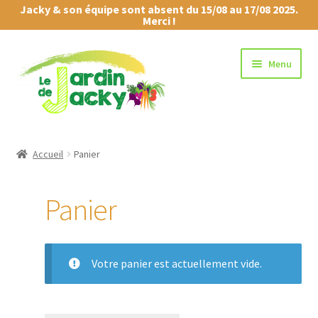
Jacky & son équipe sont absent du 15/08 au 17/08 2025.
Merci !
Aller
Aller
Menu
à
au
la
contenu
navigation
Boutique
Accueil
Panier
L’Exploitation
Panier
Mon Producteur
Mon compte
Votre panier est actuellement vide.
Panier